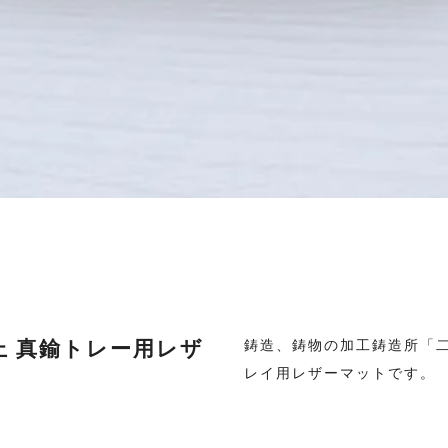
二上 真鍮トレー用レザ
鋳造、鋳物の加工鋳造所「二上
レイ用レザーマットです。