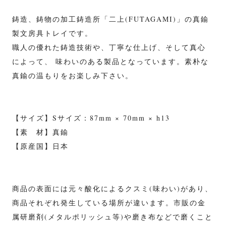
鋳造、鋳物の加工鋳造所「二上(FUTAGAMI)」の真鍮
製文房具トレイです。
職人の優れた鋳造技術や、丁寧な仕上げ、そして真心
によって、 味わいのある製品となっています。素朴な
真鍮の温もりをお楽しみ下さい。
【サイズ】Sサイズ：87mm × 70mm × h13
【素 材】真鍮
【原産国】日本
商品の表面には元々酸化によるクスミ(味わい)があり、
商品それぞれ発生している場所が違います。市販の金
属研磨剤(メタルポリッシュ等)や磨き布などで磨くこと